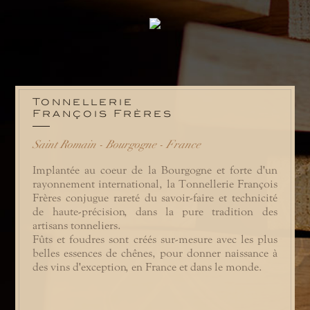
Tonnellerie
François Frères
Saint Romain - Bourgogne - France
Implantée au coeur de la Bourgogne et forte d'un
rayonnement international, la Tonnellerie François
Frères conjugue rareté du savoir-faire et technicité
de haute-précision, dans la pure tradition des
artisans tonneliers.
Fûts et foudres sont créés sur-mesure avec les plus
belles essences de chênes, pour donner naissance à
des vins d'exception, en France et dans le monde.